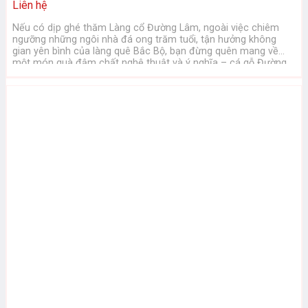
Liên hệ
Nếu có dịp ghé thăm Làng cổ Đường Lâm, ngoài việc chiêm
ngưỡng những ngôi nhà đá ong trăm tuổi, tận hưởng không
gian yên bình của làng quê Bắc Bộ, bạn đừng quên mang về
một món quà đậm chất nghệ thuật và ý nghĩa – cá gỗ Đường
Lâm. Vì sao cá gỗ ...