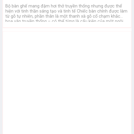
Bộ bàn ghế mang đậm hơi thở truyền thống nhưng được thể
hiện với tinh thần sáng tạo và tinh tế Chiếc bàn chính được làm
từ gỗ tự nhiên, phần thân là một thanh xà gỗ cổ chạm khắc
hoa văn truyền thống – có thể từng là cấu kiện của một ngôi
nhà ...