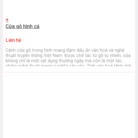
+
Cửa gỗ hình cá
Liên hệ
Cánh cửa gỗ trong hình mang đậm dấu ấn văn hoá và nghệ
thuật truyền thống Việt Nam. Được chế tác từ gỗ tự nhiên, cửa
không chỉ là một vật dụng thường ngày mà còn là một tác
phẩm nghệ thuật mang ý nghĩa sâu sắc. Tính văn hoá Hình ảnh
con cá chép ...