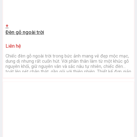
+
Đèn gỗ ngoài trời
Liên hệ
Chiếc đèn gỗ ngoài trời trong bức ảnh mang vẻ đẹp mộc mạc,
dung dị nhưng rất cuốn hút. Với phần thân làm từ một khúc gỗ
nguyên khối, giữ nguyên vân và sắc nâu tự nhiên, chiếc đèn
toát lên nét chân thật, gần gũi với thiên nhiên. Thiết kế đơn giản
với những ...