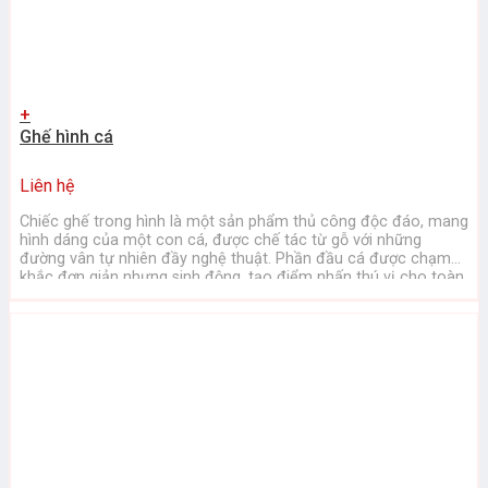
+
Ghế hình cá
Liên hệ
Chiếc ghế trong hình là một sản phẩm thủ công độc đáo, mang
hình dáng của một con cá, được chế tác từ gỗ với những
đường vân tự nhiên đầy nghệ thuật. Phần đầu cá được chạm
khắc đơn giản nhưng sinh động, tạo điểm nhấn thú vị cho toàn
bộ thiết kế. Ghế ...