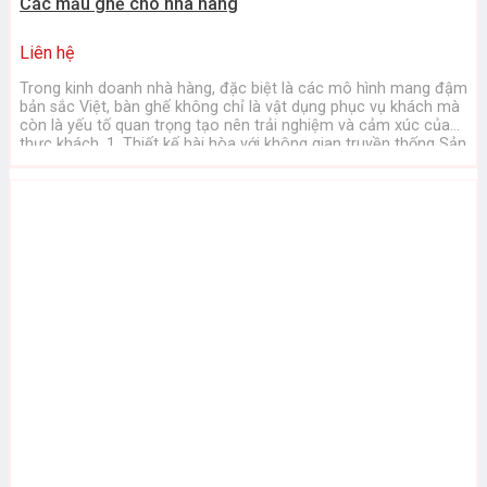
Các mẫu ghế cho nhà hàng
Liên hệ
Trong kinh doanh nhà hàng, đặc biệt là các mô hình mang đậm
bản sắc Việt, bàn ghế không chỉ là vật dụng phục vụ khách mà
còn là yếu tố quan trọng tạo nên trải nghiệm và cảm xúc của
thực khách. 1. Thiết kế hài hòa với không gian truyền thống Sản
phẩm ...