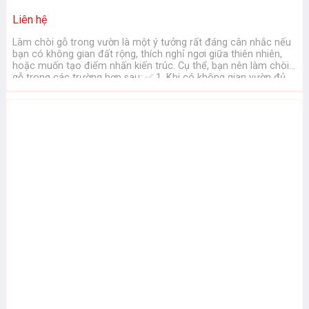
Liên hệ
Làm chòi gỗ trong vườn là một ý tưởng rất đáng cân nhắc nếu
bạn có không gian đất rộng, thích nghỉ ngơi giữa thiên nhiên,
hoặc muốn tạo điểm nhấn kiến trúc. Cụ thể, bạn nên làm chòi
gỗ trong các trường hợp sau: ✅ 1. Khi có không gian vườn đủ
rộng và ...