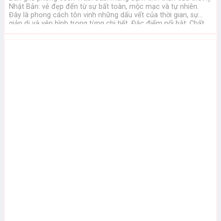
Nhật Bản: vẻ đẹp đến từ sự bất toàn, mộc mạc và tự nhiên.
Đây là phong cách tôn vinh những dấu vết của thời gian, sự
giản dị và yên bình trong từng chi tiết. Đặc điểm nổi bật: Chất
liệu ...