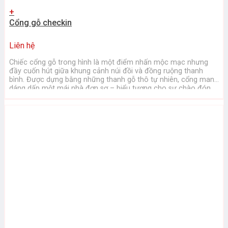
+
Cổng gỗ checkin
Liên hệ
Chiếc cổng gỗ trong hình là một điểm nhấn mộc mạc nhưng
đầy cuốn hút giữa khung cảnh núi đồi và đồng ruộng thanh
bình. Được dựng bằng những thanh gỗ thô tự nhiên, cổng mang
dáng dấp một mái nhà đơn sơ – biểu tượng cho sự chào đón,
ấm áp và gần gũi. ...