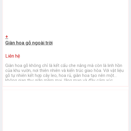
+
Giàn hoa gỗ ngoài trời
Liên hệ
Giàn hoa gỗ không chỉ là kết cấu che nắng mà còn là linh hồn
của khu vườn, nơi thiên nhiên và kiến trúc giao hòa. Với vật liệu
gỗ tự nhiên kết hợp cây leo, hoa rủ, giàn hoa tạo nên một
không gian thư giãn mềm mại, lãng mạn và đầy cảm xúc ...