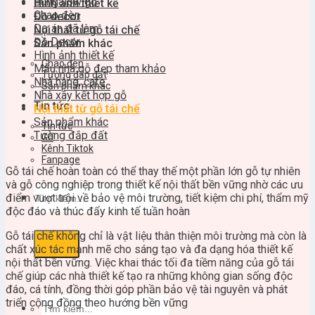
Bungalow gỗ
Hình ảnh thiết kế
Chao đèn
Đồ decor
Dự án đã làm
Nội thất từ gỗ tái chế
Đồ Decor
Sản phẩm khác
Hình ảnh thiết kế
Chao đèn
Mẫu nhà gỗ đẹp tham khảo
Tường đắp đất
Nhà hàng, cafe
Sản phẩm khác
Nhà xây kết hợp gỗ
Tin tức
Nội thất từ gỗ tái chế
Sản phẩm khác
Tin tức
Tường đắp đất
Gỗ
Kênh Tiktok
Fanpage
Gỗ tái chế hoàn toàn có thể thay thế một phần lớn gỗ tự nhiên
và gỗ công nghiệp trong thiết kế nội thất bền vững nhờ các ưu
Tìm
điểm vượt trội về bảo vệ môi trường, tiết kiệm chi phí, thẩm mỹ
kiếm:
độc đáo và thúc đẩy kinh tế tuần hoàn
Gỗ tái chế không chỉ là vật liệu thân thiện môi trường mà còn là
chất xúc tác mạnh mẽ cho sáng tạo và đa dạng hóa thiết kế
nội thất bền vững. Việc khai thác tối đa tiềm năng của gỗ tái
chế giúp các nhà thiết kế tạo ra những không gian sống độc
đáo, cá tính, đồng thời góp phần bảo vệ tài nguyên và phát
Tìm
triển cộng đồng theo hướng bền vững
kiếm: