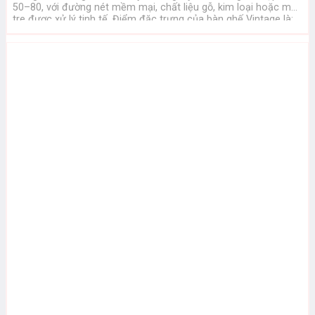
50–80, với đường nét mềm mại, chất liệu gỗ, kim loại hoặc mây
tre được xử lý tinh tế. Điểm đặc trưng của bàn ghế Vintage là:
Màu sắc nhẹ nhàng, trầm ...