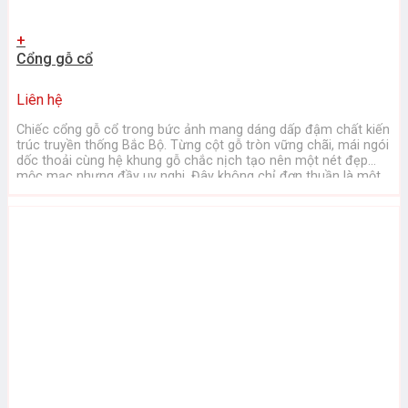
+
Cổng gỗ cổ
Liên hệ
Chiếc cổng gỗ cổ trong bức ảnh mang dáng dấp đậm chất kiến
trúc truyền thống Bắc Bộ. Từng cột gỗ tròn vững chãi, mái ngói
dốc thoải cùng hệ khung gỗ chắc nịch tạo nên một nét đẹp
mộc mạc nhưng đầy uy nghi. Đây không chỉ đơn thuần là một
chiếc cổng, mà ...