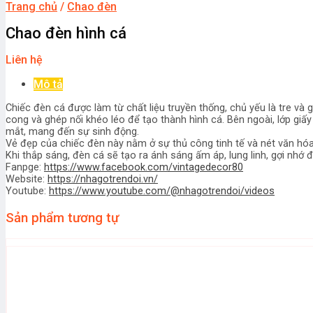
Trang chủ
/
Chao đèn
Chao đèn hình cá
Liên hệ
Mô tả
Chiếc đèn cá được làm từ chất liệu truyền thống, chủ yếu là tre v
cong và ghép nối khéo léo để tạo thành hình cá. Bên ngoài, lớp g
mắt, mang đến sự sinh động.
Vẻ đẹp của chiếc đèn này nằm ở sự thủ công tinh tế và nét văn hó
Khi thắp sáng, đèn cá sẽ tạo ra ánh sáng ấm áp, lung linh, gợi nhớ 
Fanpge:
https://www.facebook.com/vintagedecor80
Website:
https://nhagotrendoi.vn/
Youtube:
https://www.youtube.com/@nhagotrendoi/videos
Sản phẩm tương tự