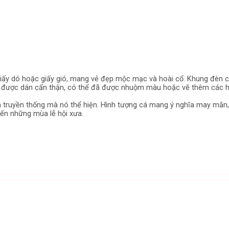
à giấy dó hoặc giấy gió, mang vẻ đẹp mộc mạc và hoài cổ. Khung đèn 
iấy được dán cẩn thận, có thể đã được nhuộm màu hoặc vẽ thêm các 
a truyền thống mà nó thể hiện. Hình tượng cá mang ý nghĩa may mắn,
đến những mùa lễ hội xưa.