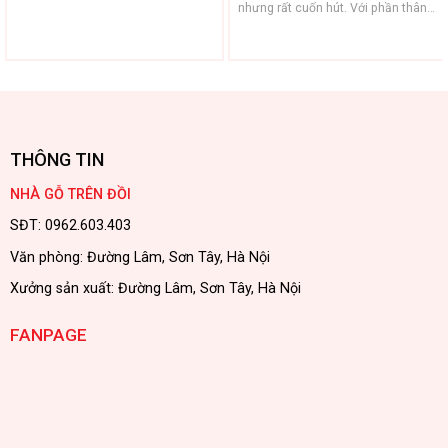
nhưng rất cuốn hút. Với phần thân
làm từ một khúc gỗ nguyên khối,
giữ nguyên vân và sắc nâu tự
nhiên, chiếc đèn toát lên nét chân
thật, gần gũi với thiên nhiên. Thiết
kế đơn giản với những ...
THÔNG TIN
NHÀ GỖ TRÊN ĐỒI
SĐT: 0962.603.403
Văn phòng: Đường Lâm, Sơn Tây, Hà Nội
Xưởng sản xuất: Đường Lâm, Sơn Tây, Hà Nội
FANPAGE