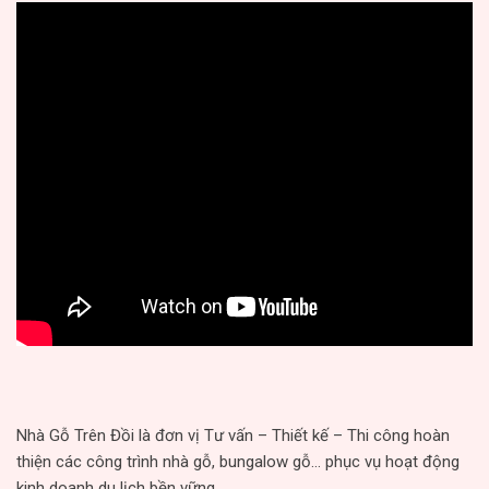
Nhà Gỗ Trên Đồi là đơn vị Tư vấn – Thiết kế – Thi công hoàn
thiện các công trình nhà gỗ, bungalow gỗ… phục vụ hoạt động
kinh doanh du lịch bền vững