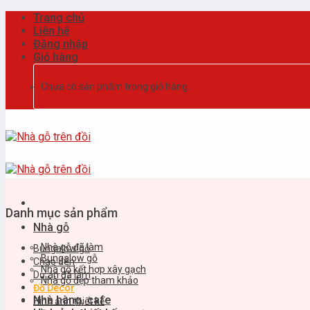
Skip
Trang chủ
to
Liên hệ
content
Đăng nhập
Giỏ hàng
Chưa có sản phẩm trong giỏ hàng.
Danh mục sản phẩm
Nhà gỗ
Nhà gỗ đã làm
Bungalow gỗ
Bungalow gỗ
Chao đèn
Nhà gỗ kết hợp xây gạch
Dự án đã làm
Nhà gỗ đẹp tham khảo
Đồ Decor
Nhà hàng, cafe
Hình ảnh thiết kế