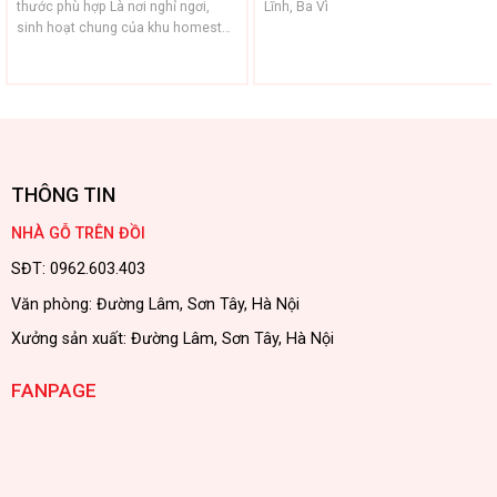
thước phù hợp Là nơi nghỉ ngơi,
Lĩnh, Ba Vì
sinh hoạt chung của khu homestay
trên đồi tại Ba Vì, Hà Nội
THÔNG TIN
NHÀ GỖ TRÊN ĐỒI
SĐT: 0962.603.403
Văn phòng: Đường Lâm, Sơn Tây, Hà Nội
Xưởng sản xuất: Đường Lâm, Sơn Tây, Hà Nội
FANPAGE