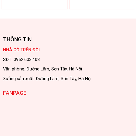
thiết kế theo phong cách mộc mạc,
gần gũi với thiên nhiên, nơi từng chi
tiết nhỏ đều chứa đựng sự tinh tế và
tâm huyết. ...
THÔNG TIN
NHÀ GỖ TRÊN ĐỒI
SĐT: 0962.603.403
Văn phòng: Đường Lâm, Sơn Tây, Hà Nội
Xưởng sản xuất: Đường Lâm, Sơn Tây, Hà Nội
FANPAGE