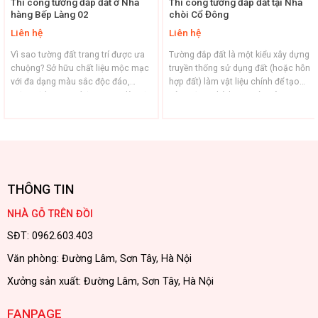
Thi công tường đắp đất ở Nhà
Thi công tường đắp đất tại Nhà
hàng Bếp Làng 02
chòi Cổ Đông
Liên hệ
Liên hệ
Vì sao tường đất trang trí được ưa
Tường đắp đất là một kiểu xây dựng
chuộng? Sở hữu chất liệu mộc mạc
truyền thống sử dụng đất (hoặc hỗn
với đa dạng màu sắc độc đáo,
hợp đất) làm vật liệu chính để tạo
tường đất trang trí được xem là một
nên tường nhà hoặc các công
trong số lựa chọn hàng đầu trong
trình. Đây là phương pháp lâu đời,
việc kiến tạo các công trình hoàn
từng phổ biến ở nhiều nơi trên thế
mỹ. Tham khảo ngay một vài ưu
giới, đặc biệt tại các vùng nông
điểm dưới đây: 1. ...
thôn. Dưới đây là ...
THÔNG TIN
NHÀ GỖ TRÊN ĐỒI
SĐT: 0962.603.403
Văn phòng: Đường Lâm, Sơn Tây, Hà Nội
Xưởng sản xuất: Đường Lâm, Sơn Tây, Hà Nội
FANPAGE