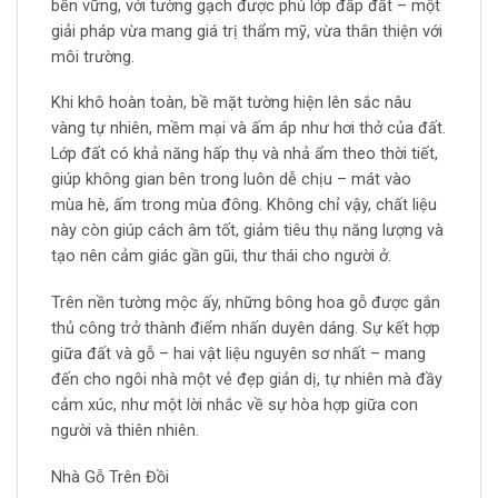
bền vững, với tường gạch được phủ lớp đắp đất – một
giải pháp vừa mang giá trị thẩm mỹ, vừa thân thiện với
môi trường.
Khi khô hoàn toàn, bề mặt tường hiện lên sắc nâu
vàng tự nhiên, mềm mại và ấm áp như hơi thở của đất.
Lớp đất có khả năng hấp thụ và nhả ẩm theo thời tiết,
giúp không gian bên trong luôn dễ chịu – mát vào
mùa hè, ấm trong mùa đông. Không chỉ vậy, chất liệu
này còn giúp cách âm tốt, giảm tiêu thụ năng lượng và
tạo nên cảm giác gần gũi, thư thái cho người ở.
Trên nền tường mộc ấy, những bông hoa gỗ được gắn
thủ công trở thành điểm nhấn duyên dáng. Sự kết hợp
giữa đất và gỗ – hai vật liệu nguyên sơ nhất – mang
đến cho ngôi nhà một vẻ đẹp giản dị, tự nhiên mà đầy
cảm xúc, như một lời nhắc về sự hòa hợp giữa con
người và thiên nhiên.
Nhà Gỗ Trên Đồi