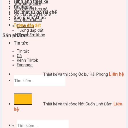
Hình ảnh thiết kế
Nhà hàng, cafe
Đồ decor
Nhà xây kết hợp gỗ
Nội thất từ gỗ tái chế
Nội thất từ gỗ tái chế
Sản phẩm khác
Sản phẩm khác
Tường đắp đất
Chao đèn
Tường đắp đất
Sản phẩm
Sản phẩm khác
Tin tức
Tin tức
Gỗ
Kênh Tiktok
Fanpage
Liên hệ
Thiết kế và thi công Ốc bự Hải Phòng
Tìm
kiếm:
Liên
Thiết kế và thi công Nét Cuốn Linh Đàm
hệ
Tìm
kiếm: