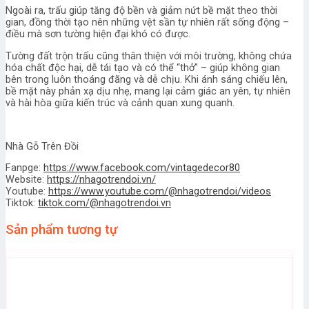
Ngoài ra, trấu giúp tăng độ bền và giảm nứt bề mặt theo thời
gian, đồng thời tạo nên những vệt sần tự nhiên rất sống động –
điều mà sơn tường hiện đại khó có được.
Tường đất trộn trấu cũng thân thiện với môi trường, không chứa
hóa chất độc hại, dễ tái tạo và có thể “thở” – giúp không gian
bên trong luôn thoáng đãng và dễ chịu. Khi ánh sáng chiếu lên,
bề mặt này phản xạ dịu nhẹ, mang lại cảm giác an yên, tự nhiên
và hài hòa giữa kiến trúc và cảnh quan xung quanh.
Nhà Gỗ Trên Đồi
Fanpge:
https://www.facebook.com/vintagedecor80
Website:
https://nhagotrendoi.vn/
Youtube:
https://www.youtube.com/@nhagotrendoi/videos
Tiktok:
tiktok.com/@nhagotrendoi.vn
Sản phẩm tương tự