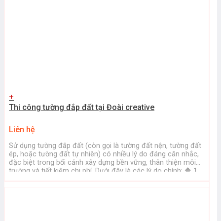
+
Thi công tường đắp đất tại Đoài creative
Liên hệ
Sử dụng tường đắp đất (còn gọi là tường đất nện, tường đất
ép, hoặc tường đất tự nhiên) có nhiều lý do đáng cân nhắc,
đặc biệt trong bối cảnh xây dựng bền vững, thân thiện môi
trường và tiết kiệm chi phí. Dưới đây là các lý do chính: 🔶 1.
Thân thiện ...